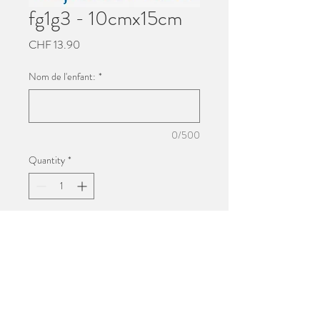
fg1g3 - 10cmx15cm
Price
CHF 13.90
Nom de l'enfant:
*
0/500
Quantity
*
Add to Cart
Impression 10cmx15cm
Photo de groupe de l'école