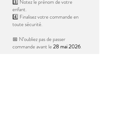
3️⃣ Notez le prénom de votre
enfant.
4️⃣ Finalisez votre commande en
toute sécurité.
📅 N’oubliez pas de passer
commande avant le
28 mai 2026
.
Après cette date, seules les photos
au format digital resteront
disponibles.
📦 Les photos seront livrées à l’école
avant les vacances.
✨ Le filigrane n’apparaîtra pas sur les
tirages.
Merci de votre confiance et à très
bientôt ! 😊