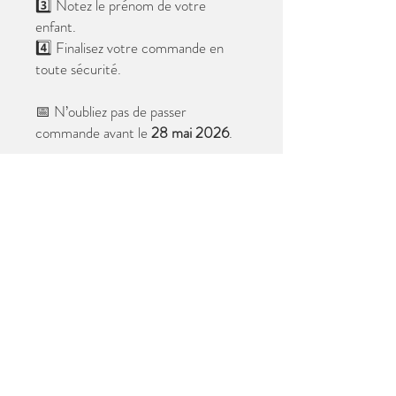
3️⃣ Notez le prénom de votre
enfant.
4️⃣ Finalisez votre commande en
toute sécurité.
📅 N’oubliez pas de passer
commande avant le
28 mai 2026
.
Après cette date, seules les photos
au format digital resteront
disponibles.
📦 Les photos seront livrées à l’école
avant les vacances.
✨ Le filigrane n’apparaîtra pas sur les
tirages.
Merci de votre confiance et à très
bientôt ! 😊