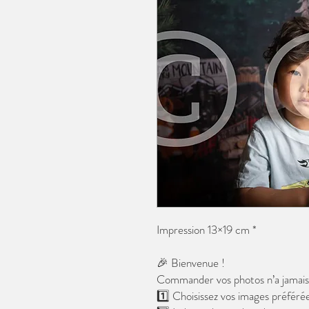
Impression 13×19 cm *
🎉 Bienvenue !
Commander vos photos n’a jamais é
1️⃣ Choisissez vos images préférée