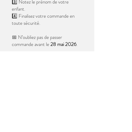
3️⃣ Notez le prénom de votre
enfant.
4️⃣ Finalisez votre commande en
toute sécurité.
📅 N’oubliez pas de passer
commande avant le
28 mai 2026
.
Après cette date, seules les photos
au format digital resteront
disponibles.
📦 Les photos seront livrées à l’école
avant les vacances.
✨ Le filigrane n’apparaîtra pas sur les
tirages.
Merci de votre confiance et à très
bientôt ! 😊