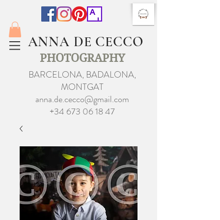
ANNA DE CECCO
PHOTOGRAPHY
BARCELONA, BADALONA,
MONTGAT
anna.de.cecco@gmail.com
+34 673 06 18 47