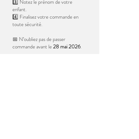
3️⃣ Notez le prénom de votre
enfant.
4️⃣ Finalisez votre commande en
toute sécurité.
📅 N’oubliez pas de passer
commande avant le
28 mai 2026
.
Après cette date, seules les photos
au format digital resteront
disponibles.
📦 Les photos seront livrées à l’école
avant les vacances.
✨ Le filigrane n’apparaîtra pas sur les
tirages.
Merci de votre confiance et à très
bientôt ! 😊