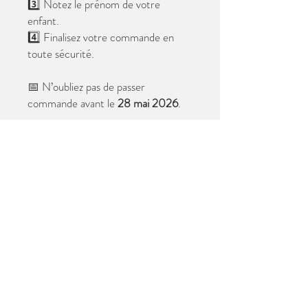
3️⃣ Notez le prénom de votre
enfant.
4️⃣ Finalisez votre commande en
toute sécurité.
📅 N’oubliez pas de passer
commande avant le
28 mai 2026
.
Après cette date, seules les photos
au format digital resteront
disponibles.
📦 Les photos seront livrées à l’école
avant les vacances.
✨ Le filigrane n’apparaîtra pas sur les
tirages.
Merci de votre confiance et à très
bientôt ! 😊