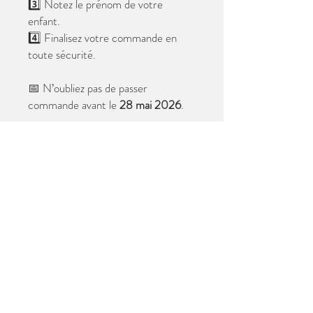
3️⃣ Notez le prénom de votre
enfant.
4️⃣ Finalisez votre commande en
toute sécurité.
📅 N’oubliez pas de passer
commande avant le
28 mai 2026
.
Après cette date, seules les photos
au format digital resteront
disponibles.
📦 Les photos seront livrées à l’école
avant les vacances.
✨ Le filigrane n’apparaîtra pas sur les
tirages.
Merci de votre confiance et à très
bientôt ! 😊