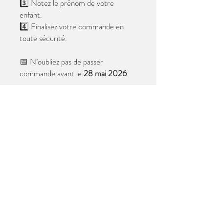
3️⃣ Notez le prénom de votre
enfant.
4️⃣ Finalisez votre commande en
toute sécurité.
📅 N’oubliez pas de passer
commande avant le
28 mai 2026
.
Après cette date, seules les photos
au format digital resteront
disponibles.
📦 Les photos seront livrées à l’école
avant les vacances.
✨ Le filigrane n’apparaîtra pas sur les
tirages.
Merci de votre confiance et à très
bientôt ! 😊