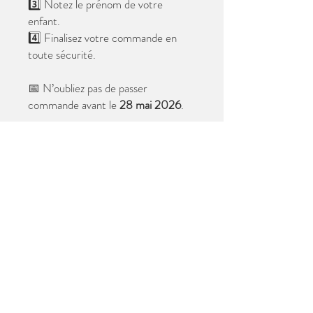
3️⃣ Notez le prénom de votre
enfant.
4️⃣ Finalisez votre commande en
toute sécurité.
📅 N’oubliez pas de passer
commande avant le
28 mai 2026
.
Après cette date, seules les photos
au format digital resteront
disponibles.
📦 Les photos seront livrées à l’école
avant les vacances.
✨ Le filigrane n’apparaîtra pas sur les
tirages.
Merci de votre confiance et à très
bientôt ! 😊