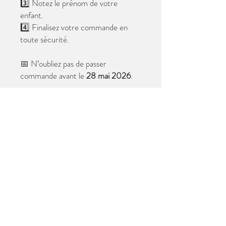
3️⃣ Notez le prénom de votre
enfant.
4️⃣ Finalisez votre commande en
toute sécurité.
📅 N’oubliez pas de passer
commande avant le
28 mai 2026
.
Après cette date, seules les photos
au format digital resteront
disponibles.
📦 Les photos seront livrées à l’école
avant les vacances.
✨ Le filigrane n’apparaîtra pas sur les
tirages.
Merci de votre confiance et à très
bientôt ! 😊