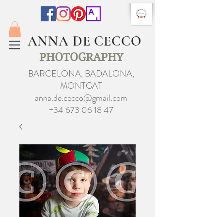
ANNA DE CECCO
PHOTOGRAPHY
BARCELONA, BADALONA,
MONTGAT
anna.de.cecco@gmail.com
+34 673 06 18 47