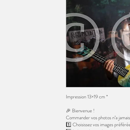
Impression 13×19 cm *
🎉 Bienvenue !
Commander vos photos n’a jamais é
1️⃣ Choisissez vos images préférée