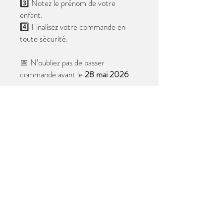
3️⃣ Notez le prénom de votre
enfant.
4️⃣ Finalisez votre commande en
toute sécurité.
📅 N’oubliez pas de passer
commande avant le
28 mai 2026
.
Après cette date, seules les photos
au format digital resteront
disponibles.
📦 Les photos seront livrées à l’école
avant les vacances.
✨ Le filigrane n’apparaîtra pas sur les
tirages.
Merci de votre confiance et à très
bientôt ! 😊