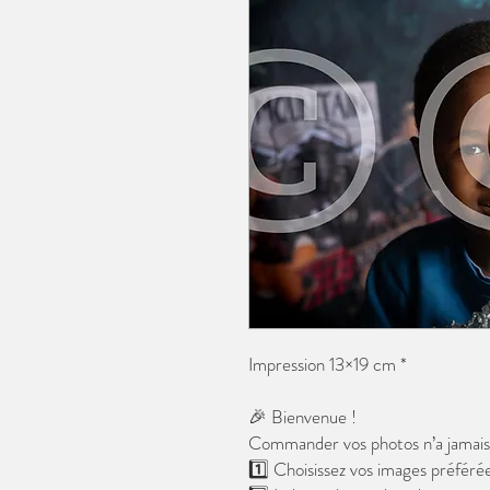
Impression 13×19 cm *
🎉 Bienvenue !
Commander vos photos n’a jamais é
1️⃣ Choisissez vos images préférée