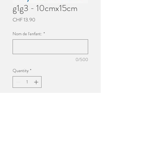
g1g3 - 10cmx15cm
Price
CHF 13.90
Nom de l'enfant:
*
0/500
Quantity
*
Add to Cart
Impression 10cmx15cm
Photo de groupe de l'école