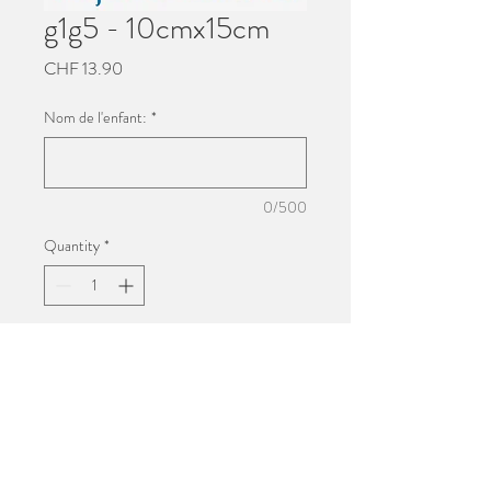
g1g5 - 10cmx15cm
Price
CHF 13.90
Nom de l'enfant:
*
0/500
Quantity
*
Add to Cart
Impression 10cmx15cm
Photo de groupe de l'école