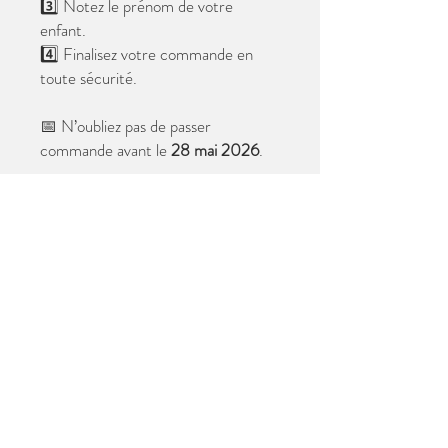
3️⃣ Notez le prénom de votre
enfant.
4️⃣ Finalisez votre commande en
toute sécurité.
📅 N’oubliez pas de passer
commande avant le
28 mai 2026
.
Après cette date, seules les photos
au format digital resteront
disponibles.
📦 Les photos seront livrées à l’école
avant les vacances.
✨ Le filigrane n’apparaîtra pas sur les
tirages.
Merci de votre confiance et à très
bientôt ! 😊