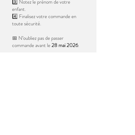
3️⃣ Notez le prénom de votre
enfant.
4️⃣ Finalisez votre commande en
toute sécurité.
📅 N’oubliez pas de passer
commande avant le
28 mai 2026
.
Après cette date, seules les photos
au format digital resteront
disponibles.
📦 Les photos seront livrées à l’école
avant les vacances.
✨ Le filigrane n’apparaîtra pas sur les
tirages.
Merci de votre confiance et à très
bientôt ! 😊