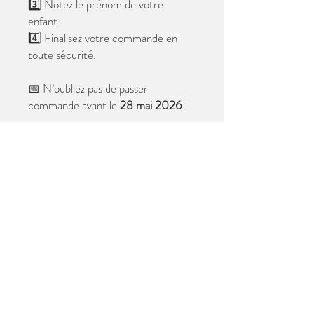
3️⃣ Notez le prénom de votre
enfant.
4️⃣ Finalisez votre commande en
toute sécurité.
📅 N’oubliez pas de passer
commande avant le
28 mai 2026
.
Après cette date, seules les photos
au format digital resteront
disponibles.
📦 Les photos seront livrées à l’école
avant les vacances.
✨ Le filigrane n’apparaîtra pas sur les
tirages.
Merci de votre confiance et à très
bientôt ! 😊