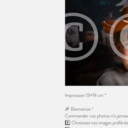
Impression 13×19 cm *
🎉 Bienvenue !
Commander vos photos n’a jamais é
1️⃣ Choisissez vos images préférée