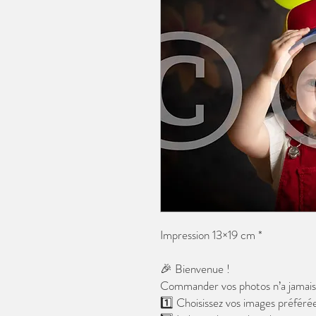
Impression 13×19 cm *
🎉 Bienvenue !
Commander vos photos n’a jamais é
1️⃣ Choisissez vos images préférée