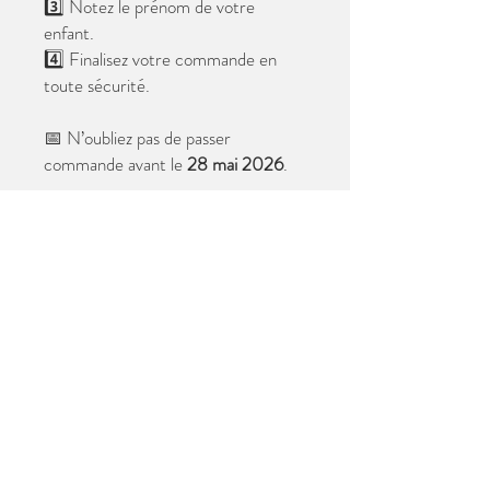
3️⃣ Notez le prénom de votre
enfant.
4️⃣ Finalisez votre commande en
toute sécurité.
📅 N’oubliez pas de passer
commande avant le
28 mai 2026
.
Après cette date, seules les photos
au format digital resteront
disponibles.
📦 Les photos seront livrées à l’école
avant les vacances.
✨ Le filigrane n’apparaîtra pas sur les
tirages.
Merci de votre confiance et à très
bientôt ! 😊