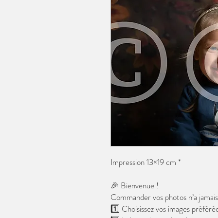
Impression 13×19 cm *
🎉 Bienvenue !
Commander vos photos n’a jamais é
1️⃣ Choisissez vos images préférée