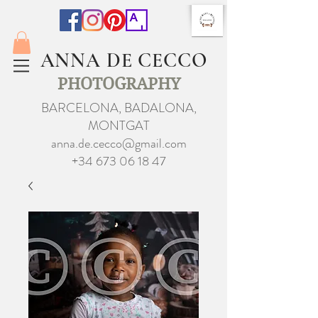
ANNA DE CECCO
PHOTOGRAPHY
BARCELONA, BADALONA,
MONTGAT
anna.de.cecco@gmail.com
+34 673 06 18 47