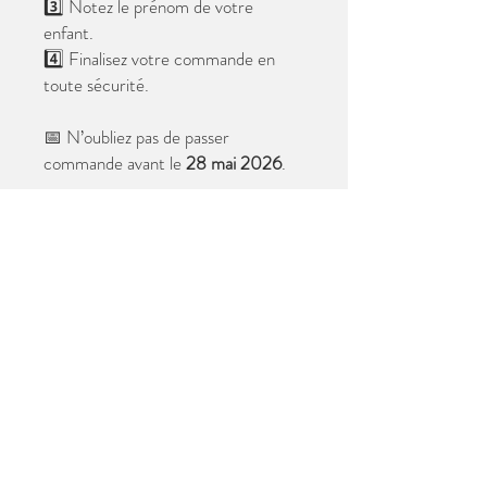
3️⃣ Notez le prénom de votre
enfant.
4️⃣ Finalisez votre commande en
toute sécurité.
📅 N’oubliez pas de passer
commande avant le
28 mai 2026
.
Après cette date, seules les photos
au format digital resteront
disponibles.
📦 Les photos seront livrées à l’école
avant les vacances.
✨ Le filigrane n’apparaîtra pas sur les
tirages.
Merci de votre confiance et à très
bientôt ! 😊