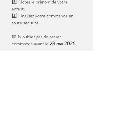
3️⃣ Notez le prénom de votre
enfant.
4️⃣ Finalisez votre commande en
toute sécurité.
📅 N’oubliez pas de passer
commande avant le
28 mai 2026
.
Après cette date, seules les photos
au format digital resteront
disponibles.
📦 Les photos seront livrées à l’école
avant les vacances.
✨ Le filigrane n’apparaîtra pas sur les
tirages.
Merci de votre confiance et à très
bientôt ! 😊