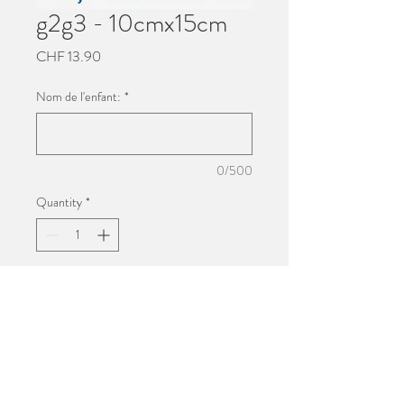
g2g3 - 10cmx15cm
Price
CHF 13.90
Nom de l'enfant:
*
0/500
Quantity
*
Add to Cart
Impression 10cmx15cm
Photo de groupe de l'école