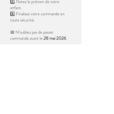
3️⃣ Notez le prénom de votre
enfant.
4️⃣ Finalisez votre commande en
toute sécurité.
📅 N’oubliez pas de passer
commande avant le
28 mai 2026
.
Après cette date, seules les photos
au format digital resteront
disponibles.
📦 Les photos seront livrées à l’école
avant les vacances.
✨ Le filigrane n’apparaîtra pas sur les
tirages.
Merci de votre confiance et à très
bientôt ! 😊