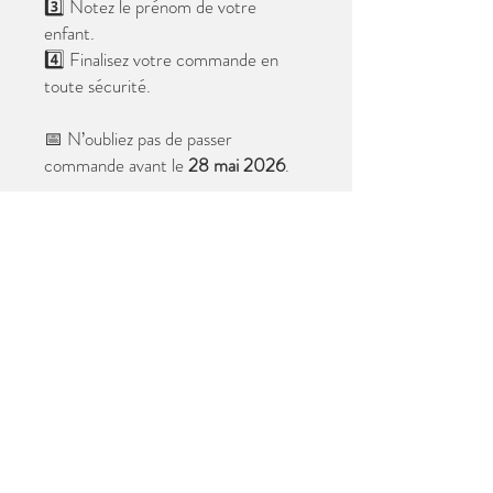
3️⃣ Notez le prénom de votre
enfant.
4️⃣ Finalisez votre commande en
toute sécurité.
📅 N’oubliez pas de passer
commande avant le
28 mai 2026
.
Après cette date, seules les photos
au format digital resteront
disponibles.
📦 Les photos seront livrées à l’école
avant les vacances.
✨ Le filigrane n’apparaîtra pas sur les
tirages.
Merci de votre confiance et à très
bientôt ! 😊