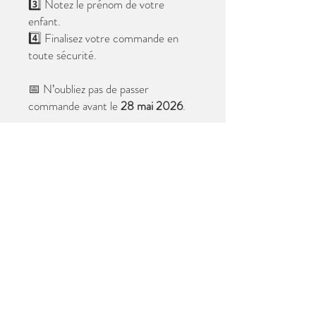
3️⃣ Notez le prénom de votre
enfant.
4️⃣ Finalisez votre commande en
toute sécurité.
📅 N’oubliez pas de passer
commande avant le
28 mai 2026
.
Après cette date, seules les photos
au format digital resteront
disponibles.
📦 Les photos seront livrées à l’école
avant les vacances.
✨ Le filigrane n’apparaîtra pas sur les
tirages.
Merci de votre confiance et à très
bientôt ! 😊