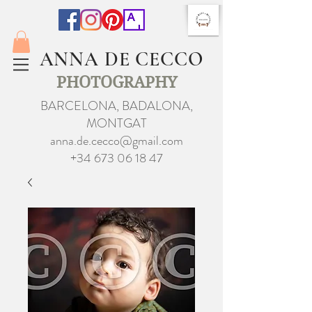
ANNA DE CECCO
PHOTOGRAPHY
BARCELONA, BADALONA,
MONTGAT
anna.de.cecco@gmail.com
+34 673 06 18 47