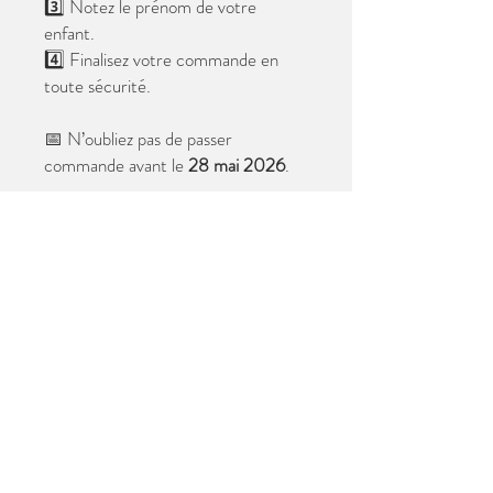
3️⃣ Notez le prénom de votre
enfant.
4️⃣ Finalisez votre commande en
toute sécurité.
📅 N’oubliez pas de passer
commande avant le
28 mai 2026
.
Après cette date, seules les photos
au format digital resteront
disponibles.
📦 Les photos seront livrées à l’école
avant les vacances.
✨ Le filigrane n’apparaîtra pas sur les
tirages.
Merci de votre confiance et à très
bientôt ! 😊