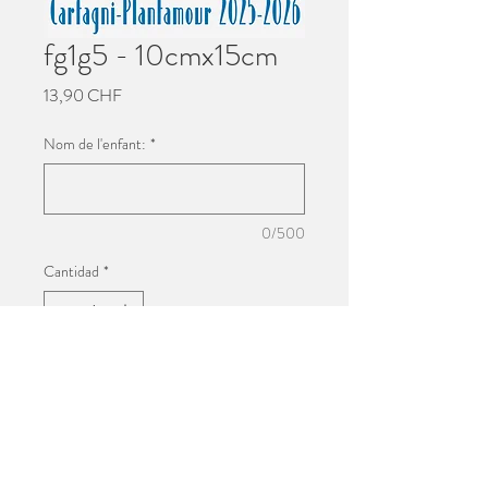
fg1g5 - 10cmx15cm
Precio
13,90 CHF
Nom de l'enfant:
*
0/500
Cantidad
*
Agregar al carrito
Impression 10cmx15cm
Photo de groupe de l'école