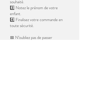
souhaité.
3️⃣ Notez le prénom de votre
enfant.
4️⃣ Finalisez votre commande en
toute sécurité.
📅 N’oubliez pas de passer
commande avant le
28 mai 2026
.
Après cette date, seules les photos
au format digital resteront
disponibles.
📦 Les photos seront livrées à l’école
avant les vacances.
✨ Le filigrane n’apparaîtra pas sur les
tirages.
Merci de votre confiance et à très
bientôt ! 😊