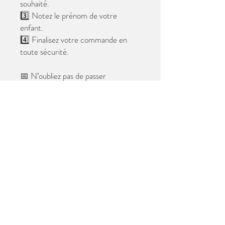
souhaité.
3️⃣ Notez le prénom de votre
enfant.
4️⃣ Finalisez votre commande en
toute sécurité.
📅 N’oubliez pas de passer
commande avant le
28 mai 2026
.
Après cette date, seules les photos
au format digital resteront
disponibles.
📦 Les photos seront livrées à l’école
avant les vacances.
✨ Le filigrane n’apparaîtra pas sur les
tirages.
Merci de votre confiance et à très
bientôt ! 😊