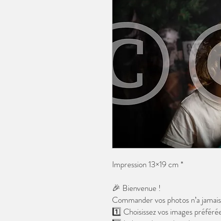
Impression 13×19 cm *
🎉 Bienvenue !
Commander vos photos n’a jamais é
1️⃣ Choisissez vos images préférée