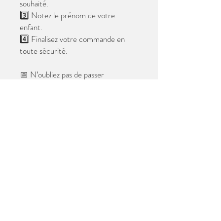
souhaité.
3️⃣ Notez le prénom de votre
enfant.
4️⃣ Finalisez votre commande en
toute sécurité.
📅 N’oubliez pas de passer
commande avant le
28 mai 2026
.
Après cette date, seules les photos
au format digital resteront
disponibles.
📦 Les photos seront livrées à l’école
avant les vacances.
✨ Le filigrane n’apparaîtra pas sur les
tirages.
Merci de votre confiance et à très
bientôt ! 😊