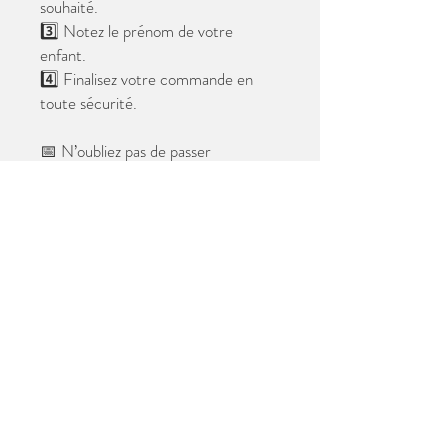
souhaité.
3️⃣ Notez le prénom de votre
enfant.
4️⃣ Finalisez votre commande en
toute sécurité.
📅 N’oubliez pas de passer
commande avant le
28 mai 2026
.
Après cette date, seules les photos
au format digital resteront
disponibles.
📦 Les photos seront livrées à l’école
avant les vacances.
✨ Le filigrane n’apparaîtra pas sur les
tirages.
Merci de votre confiance et à très
bientôt ! 😊