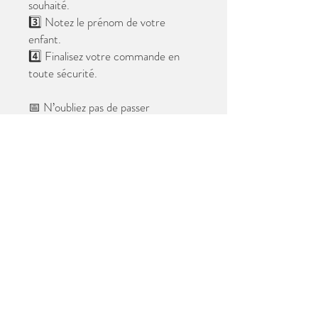
souhaité.
3️⃣ Notez le prénom de votre
enfant.
4️⃣ Finalisez votre commande en
toute sécurité.
📅 N’oubliez pas de passer
commande avant le
28 mai 2026
.
Après cette date, seules les photos
au format digital resteront
disponibles.
📦 Les photos seront livrées à l’école
avant les vacances.
✨ Le filigrane n’apparaîtra pas sur les
tirages.
Merci de votre confiance et à très
bientôt ! 😊