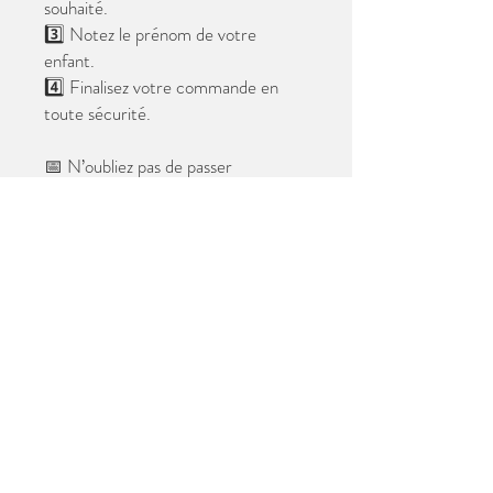
souhaité.
3️⃣ Notez le prénom de votre
enfant.
4️⃣ Finalisez votre commande en
toute sécurité.
📅 N’oubliez pas de passer
commande avant le
28 mai 2026
.
Après cette date, seules les photos
au format digital resteront
disponibles.
📦 Les photos seront livrées à l’école
avant les vacances.
✨ Le filigrane n’apparaîtra pas sur les
tirages.
Merci de votre confiance et à très
bientôt ! 😊