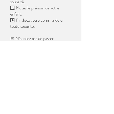
souhaité.
3️⃣ Notez le prénom de votre
enfant.
4️⃣ Finalisez votre commande en
toute sécurité.
📅 N’oubliez pas de passer
commande avant le
28 mai 2026
.
Après cette date, seules les photos
au format digital resteront
disponibles.
📦 Les photos seront livrées à l’école
avant les vacances.
✨ Le filigrane n’apparaîtra pas sur les
tirages.
Merci de votre confiance et à très
bientôt ! 😊