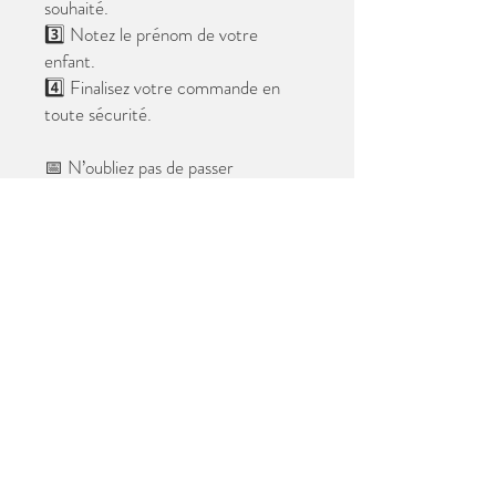
souhaité.
3️⃣ Notez le prénom de votre
enfant.
4️⃣ Finalisez votre commande en
toute sécurité.
📅 N’oubliez pas de passer
commande avant le
28 mai 2026
.
Après cette date, seules les photos
au format digital resteront
disponibles.
📦 Les photos seront livrées à l’école
avant les vacances.
✨ Le filigrane n’apparaîtra pas sur les
tirages.
Merci de votre confiance et à très
bientôt ! 😊