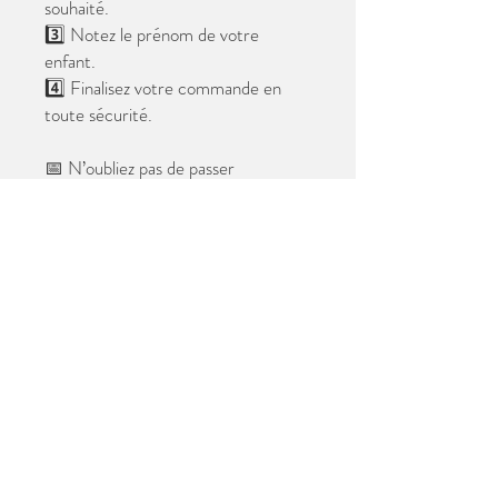
souhaité.
3️⃣ Notez le prénom de votre
enfant.
4️⃣ Finalisez votre commande en
toute sécurité.
📅 N’oubliez pas de passer
commande avant le
28 mai 2026
.
Après cette date, seules les photos
au format digital resteront
disponibles.
📦 Les photos seront livrées à l’école
avant les vacances.
✨ Le filigrane n’apparaîtra pas sur les
tirages.
Merci de votre confiance et à très
bientôt ! 😊