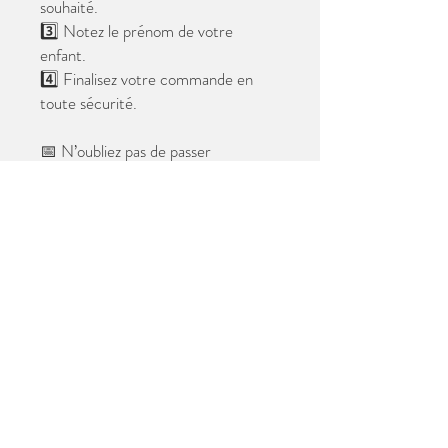
souhaité.
3️⃣ Notez le prénom de votre
enfant.
4️⃣ Finalisez votre commande en
toute sécurité.
📅 N’oubliez pas de passer
commande avant le
28 mai 2026
.
Après cette date, seules les photos
au format digital resteront
disponibles.
📦 Les photos seront livrées à l’école
avant les vacances.
✨ Le filigrane n’apparaîtra pas sur les
tirages.
Merci de votre confiance et à très
bientôt ! 😊