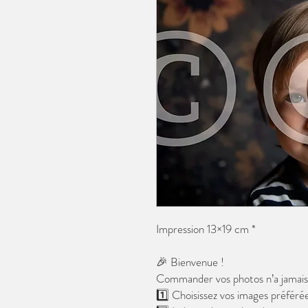
Impression 13×19 cm *
🎉 Bienvenue !
Commander vos photos n’a jamais é
1️⃣ Choisissez vos images préférée