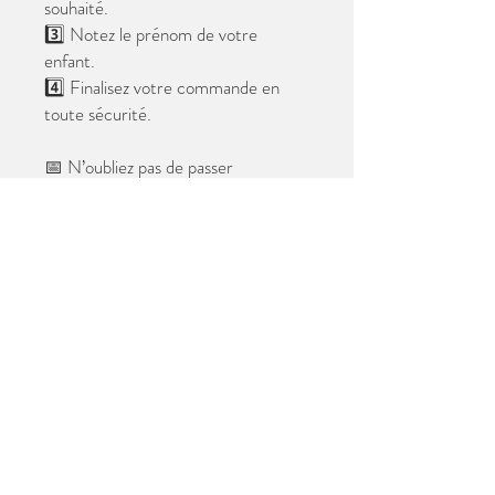
souhaité.
3️⃣ Notez le prénom de votre
enfant.
4️⃣ Finalisez votre commande en
toute sécurité.
📅 N’oubliez pas de passer
commande avant le
28 mai 2026
.
Après cette date, seules les photos
au format digital resteront
disponibles.
📦 Les photos seront livrées à l’école
avant les vacances.
✨ Le filigrane n’apparaîtra pas sur les
tirages.
Merci de votre confiance et à très
bientôt ! 😊