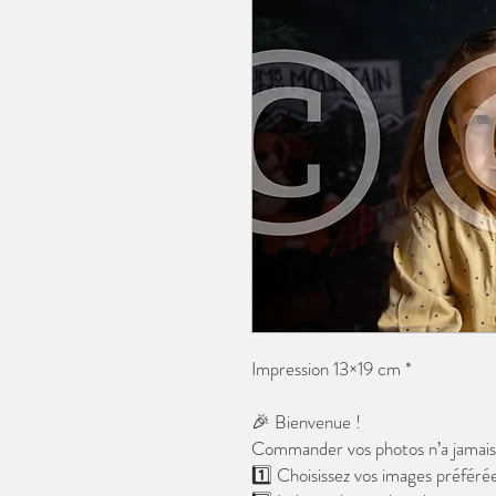
Impression 13×19 cm *
🎉 Bienvenue !
Commander vos photos n’a jamais é
1️⃣ Choisissez vos images préférée