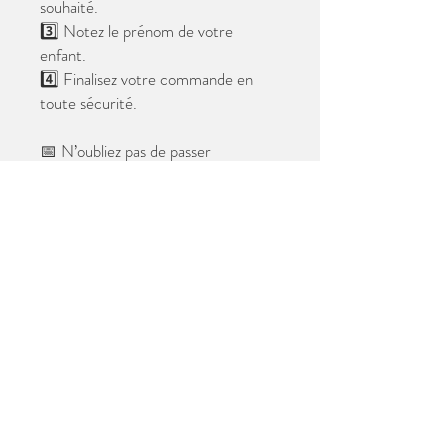
souhaité.
3️⃣ Notez le prénom de votre
enfant.
4️⃣ Finalisez votre commande en
toute sécurité.
📅 N’oubliez pas de passer
commande avant le
28 mai 2026
.
Après cette date, seules les photos
au format digital resteront
disponibles.
📦 Les photos seront livrées à l’école
avant les vacances.
✨ Le filigrane n’apparaîtra pas sur les
tirages.
Merci de votre confiance et à très
bientôt ! 😊