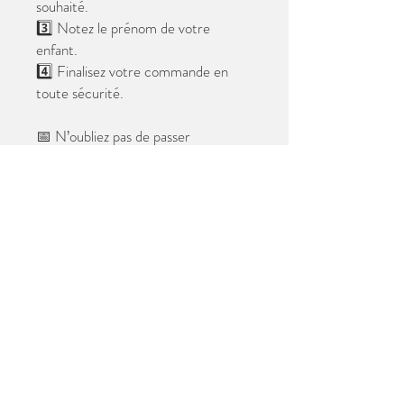
souhaité.
3️⃣ Notez le prénom de votre
enfant.
4️⃣ Finalisez votre commande en
toute sécurité.
📅 N’oubliez pas de passer
commande avant le
28 mai 2026
.
Après cette date, seules les photos
au format digital resteront
disponibles.
📦 Les photos seront livrées à l’école
avant les vacances.
✨ Le filigrane n’apparaîtra pas sur les
tirages.
Merci de votre confiance et à très
bientôt ! 😊