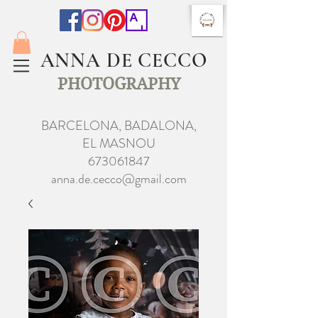
ANNA DE CECCO
PHOTOGRAPHY
BARCELONA, BADALONA,
EL MASNOU
673061847
anna.de.cecco@gmail.com