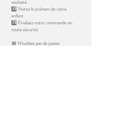
souhaité.
3️⃣ Notez le prénom de votre
enfant.
4️⃣ Finalisez votre commande en
toute sécurité.
📅 N’oubliez pas de passer
commande avant le
28 mai 2026
.
Après cette date, seules les photos
au format digital resteront
disponibles.
📦 Les photos seront livrées à l’école
avant les vacances.
✨ Le filigrane n’apparaîtra pas sur les
tirages.
Merci de votre confiance et à très
bientôt ! 😊