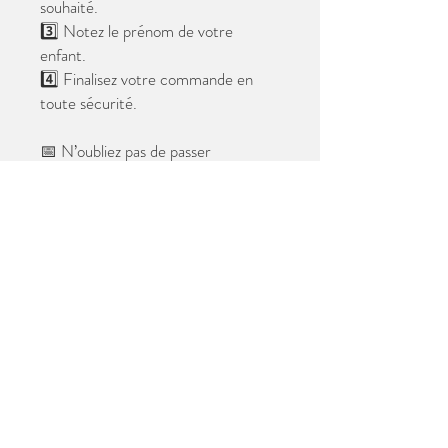
souhaité.
3️⃣ Notez le prénom de votre
enfant.
4️⃣ Finalisez votre commande en
toute sécurité.
📅 N’oubliez pas de passer
commande avant le
28 mai 2026
.
Après cette date, seules les photos
au format digital resteront
disponibles.
📦 Les photos seront livrées à l’école
avant les vacances.
✨ Le filigrane n’apparaîtra pas sur les
tirages.
Merci de votre confiance et à très
bientôt ! 😊