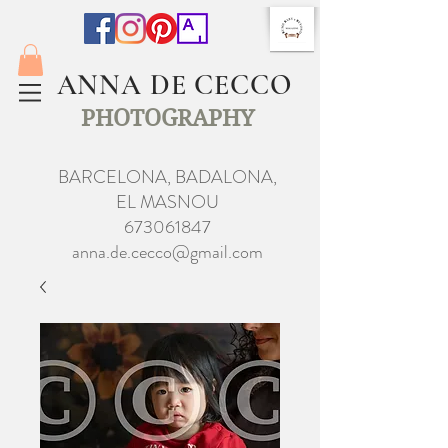
ANNA DE CECCO
PHOTOGRAPHY
BARCELONA, BADALONA,
EL MASNOU
673061847
anna.de.cecco@gmail.com