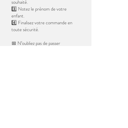
souhaité.
3️⃣ Notez le prénom de votre
enfant.
4️⃣ Finalisez votre commande en
toute sécurité.
📅 N’oubliez pas de passer
commande avant le
28 mai 2026
.
Après cette date, seules les photos
au format digital resteront
disponibles.
📦 Les photos seront livrées à l’école
avant les vacances.
✨ Le filigrane n’apparaîtra pas sur les
tirages.
Merci de votre confiance et à très
bientôt ! 😊